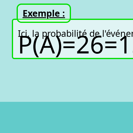
Exemple :
Ici, la probabilité de l'évé
P
(
A
)
=
2
6
=
1