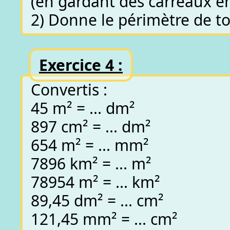
(en gardant des carreaux en
2) Donne le périmètre de to
Exercice 4 :
Convertis :
45 m² = ... dm²
897 cm² = ... dm²
654 m² = ... mm²
7896 km² = ... m²
78954 m² = ... km²
89,45 dm² = ... cm²
121,45 mm² = ... cm²