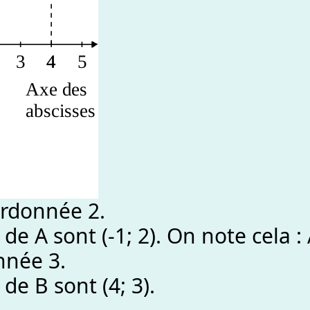
 ordonnée 2.
e A sont (-1; 2). On note cela : A
nnée 3.
de B sont (4; 3).