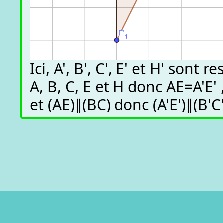
Ici, A', B', C', E' et H' son
A, B, C, E et H donc AE=A'E' 
et (AE)∥(BC) donc (A'E')∥(B'C'