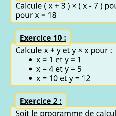
Calcule ( x + 3 ) × ( x - 7 ) 
pour x = 18
Exercice 10 :
Calcule x + y et y × x pour :
x = 1 et y = 1
x = 4 et y = 5
x = 10 et y = 12
Exercice 2 :
Soit le programme de calcul