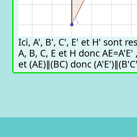
Ici, A', B', C', E' et H' son
A, B, C, E et H donc AE=A'E' 
et (AE)∥(BC) donc (A'E')∥(B'C'