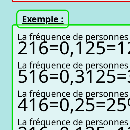
Exemple :
La fréquence de personnes a
2
16
=
0
,
125
=
1
La fréquence de personnes a
5
16
=
0
,
3125
=
La fréquence de personnes a
4
16
=
0
,
25
=
25
La fréquence de personnes a