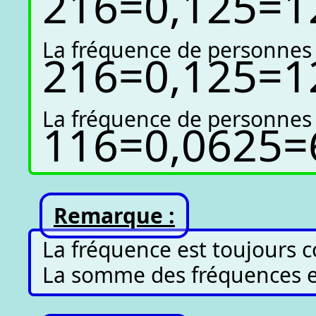
2
16
=
0
,
125
=
1
La fréquence de personnes a
2
16
=
0
,
125
=
1
La fréquence de personnes a
1
16
=
0
,
0625
=
Remarque :
La fréquence est toujours c
La somme des fréquences es