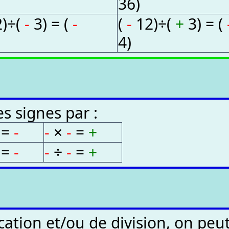
36)
)÷(
-
3) = (
-
(
-
12)÷(
+
3) = (
4)
s signes par :
+
=
-
-
×
-
=
+
+
=
-
-
÷
-
=
+
cation et/ou de division, on peut