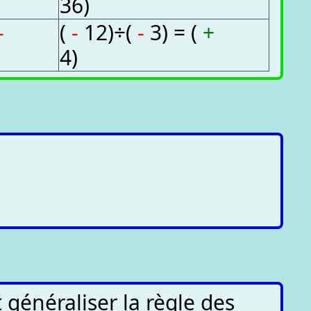
36)
-
(
-
12)÷(
-
3) = (
+
4)
 généraliser la règle des