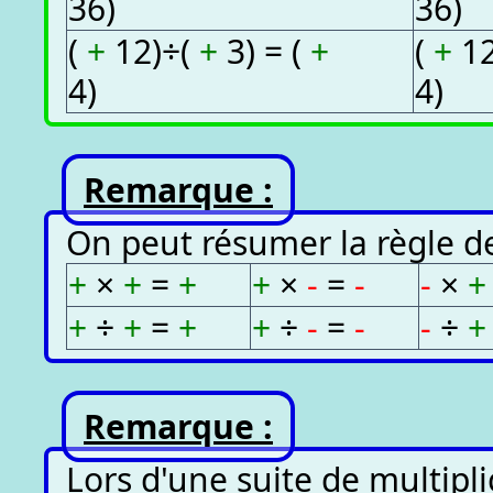
36)
36)
(
+
12)÷(
+
3) = (
+
(
+
12
4)
4)
Remarque :
On peut résumer la règle de
+
×
+
=
+
+
×
-
=
-
-
×
+
÷
+
=
+
+
÷
-
=
-
-
÷
Remarque :
Lors d'une suite de multipli