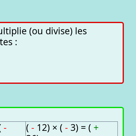
tiplie (ou divise) les
tes :
(
-
(
-
12) × (
-
3) = (
+