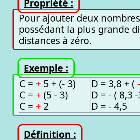
Propriété :
Pour ajouter deux nombres 
possédant la plus grande di
distances à zéro.
Exemple :
C =
+
5 + (- 3)
D = 3,8 + (
C =
+
(5 - 3)
D =
-
( 8,3 -
C =
+
2
D =
-
4,5
Définition :