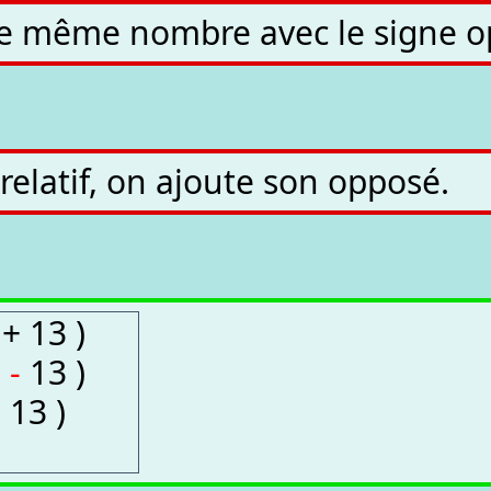
ce même nombre avec le signe o
elatif, on ajoute son opposé.
 + 13 )
(
-
13 )
+ 13 )