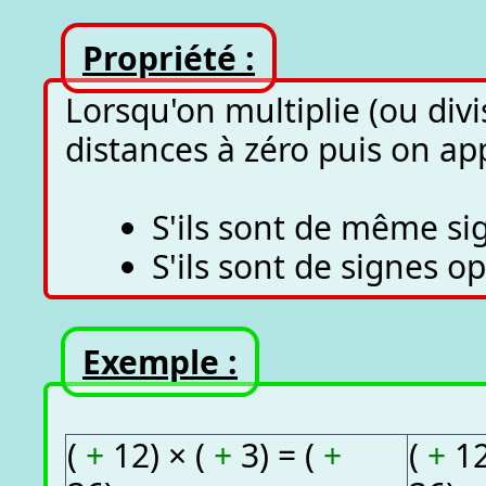
Propriété :
Lorsqu'on multiplie (ou divi
distances à zéro puis on app
S'ils sont de même sign
S'ils sont de signes op
Exemple :
(
+
12) × (
+
3) = (
+
(
+
12