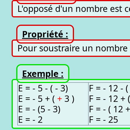
L'opposé d'un nombre est 
Propriété :
Pour soustraire un nombre r
Exemple :
E = - 5 - ( - 3)
F = - 12 - (
E = - 5 + (
+
3 )
F = - 12 + 
E = - (5 - 3)
F = - ( 12 
E = - 2
F = - 25