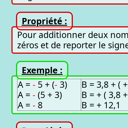
Propriété :
Pour additionner deux nombr
zéros et de reporter le sign
Exemple :
A =
-
5 + (
-
3)
B = 3,8 + ( +
A =
-
(5 + 3)
B = + ( 3,8 +
A =
-
8
B = + 12,1