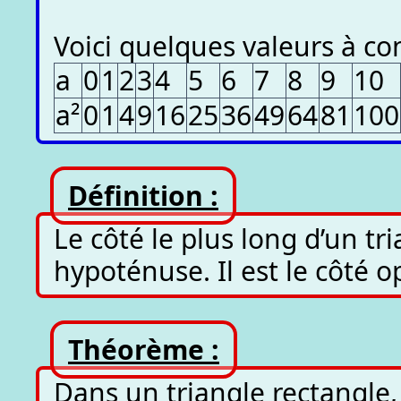
Voici quelques valeurs à co
a
0
1
2
3
4
5
6
7
8
9
10
a²
0
1
4
9
16
25
36
49
64
81
100
Définition :
Le côté le plus long d’un tr
hypoténuse. Il est le côté o
Théorème :
Dans un triangle rectangle,