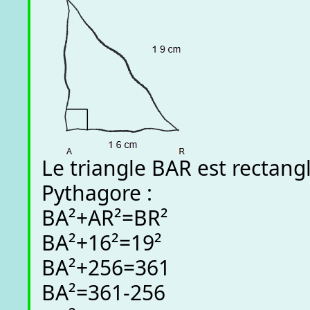
Le triangle BAR est rectangl
Pythagore :
BA²+AR²=BR²
BA²+16²=19²
BA²+256=361
BA²=361-256