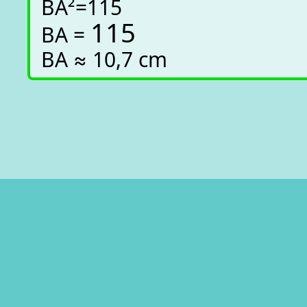
BA²=115
115
BA =
BA ≈ 10,7 cm