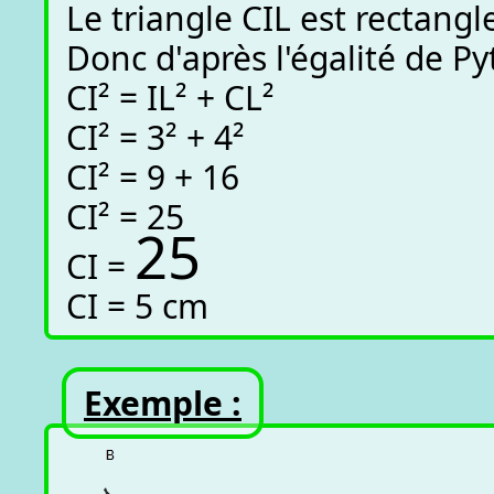
Le triangle CIL est rectangl
Donc d'après l'égalité de Py
CI² = IL² + CL²
CI² = 3² + 4²
CI² = 9 + 16
CI² = 25
25
CI =
CI = 5 cm
Exemple :