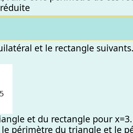
 réduite
uilatéral et le rectangle suivan
iangle et du rectangle pour x=3.
 le périmètre du triangle et le p