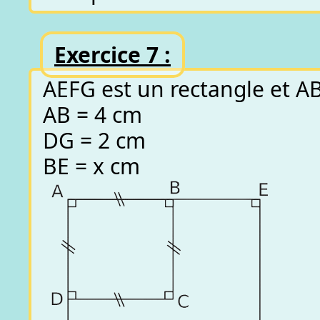
Exercice 7 :
AEFG est un rectangle et AB
AB = 4 cm
DG = 2 cm
BE = x cm