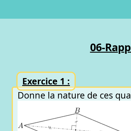
06-Rappe
Exercice 1 :
Donne la nature de ces quad