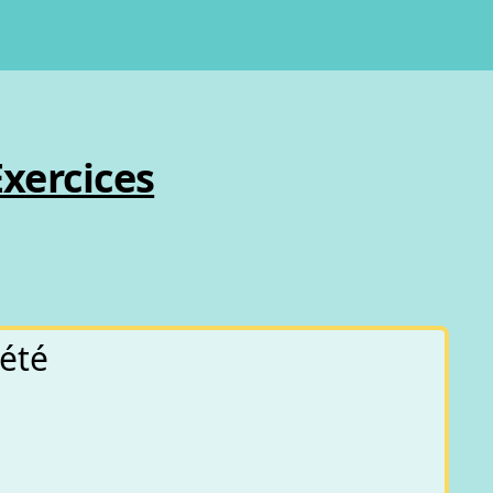
Exercices
iété