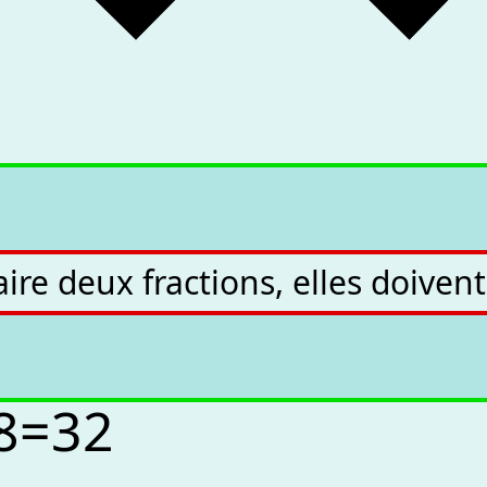
ire deux fractions, elles doive
8
=
3
2