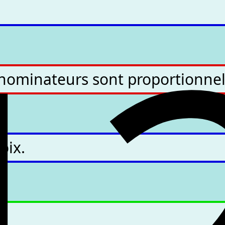
1
énominateurs sont proportionnel
oix.