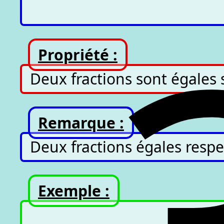
Propriété :
Deux fractions sont égales 
Remarque :
Deux fractions égales respec
Exemple :