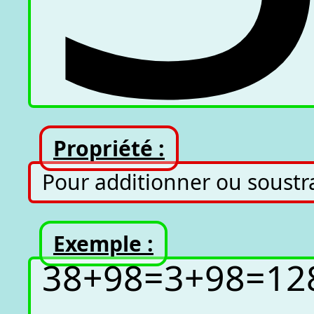
Propriété :
Pour additionner ou soustra
Exemple :
3
8
+
9
8
=
3
+
9
8
=
12