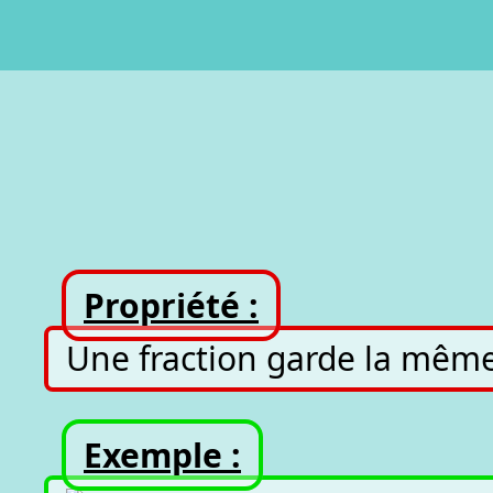
Propriété :
Une fraction garde la même
Exemple :