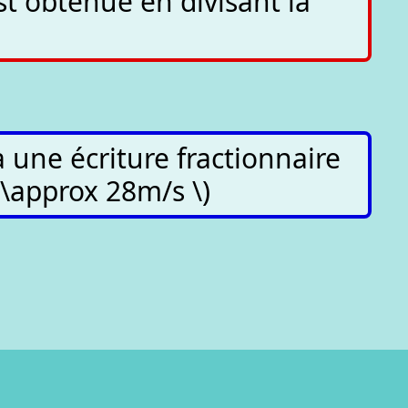
st obtenue en divisant la
 une écriture fractionnaire
 \approx 28m/s \)