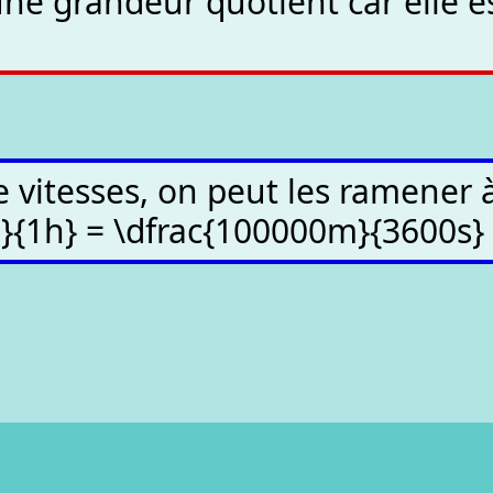
une grandeur quotient car elle e
e vitesses, on peut les ramener à
m}{1h} = \dfrac{100000m}{3600s}