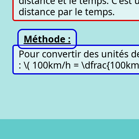
distance et le temps. C'est 
distance par le temps.
Méthode :
Pour convertir des unités d
: \( 100km/h = \dfrac{100k