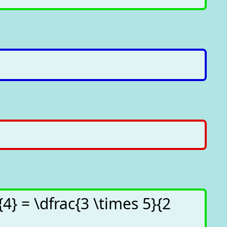
.
}{4} = \dfrac{3 \times 5}{2