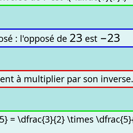
2
3
−
2
3
sé : l'opposé de
est
ient à multiplier par son inverse
{5} = \dfrac{3}{2} \times \dfrac{5