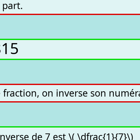
part.
8
15
ne fraction, on inverse son num
inverse de 7 est \( \dfrac{1}{7}\)