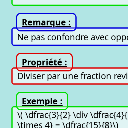
Remarque :
Ne pas confondre avec oppo
Propriété :
Diviser par une fraction rev
Exemple :
\( \dfrac{3}{2} \div \dfrac{4}
\times 4} = \dfrac{15}{8}\)