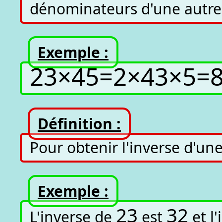
dénominateurs d'une autre 
Exemple :
2
3
×
4
5
=
2
×
4
3
×
5
=
Définition :
Pour obtenir l'inverse d'u
Exemple :
2
3
3
2
L'inverse de
est
et l'