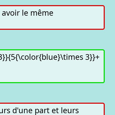
t avoir le même
 3}}{5{\color{blue}\times 3}}+
urs d'une part et leurs