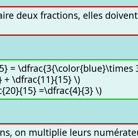
ire deux fractions, elles doiven
15} = \dfrac{3{\color{blue}\times
 + \dfrac{11}{15} \)
c{20}{15} =\dfrac{4}{3} \)
ons, on multiplie leurs numérate