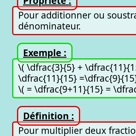
Propriété :
Pour additionner ou soustra
dénominateur.
Exemple :
\( \dfrac{3}{5} + \dfrac{11}{
\dfrac{11}{15} =\dfrac{9}{15}
\( = \dfrac{9+11}{15} = \dfra
Définition :
Pour multiplier deux fracti