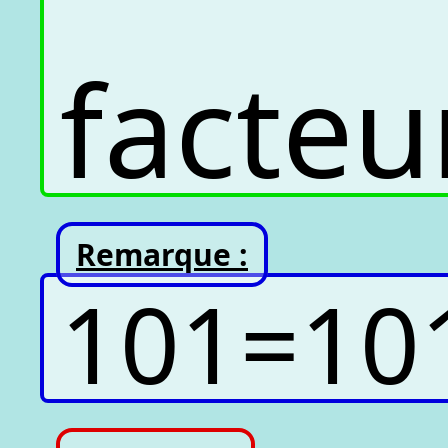
facteu
Remarque :
10
1
=
10